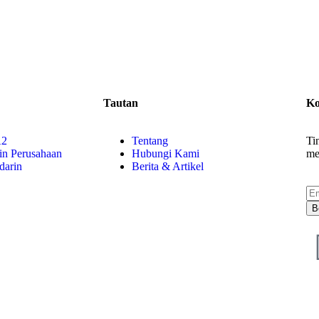
Tautan
Ko
A2
Tentang
Ti
in Perusahaan
Hubungi Kami
me
darin
Berita & Artikel
B