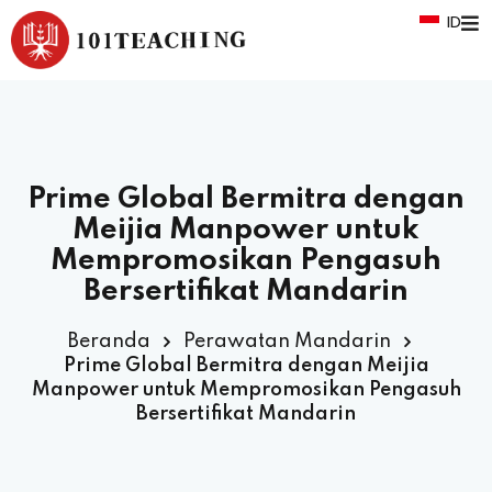
ID
Masuk
Daftar
Masuk
Belum memiliki akun?
Daftar
Prime Global Bermitra dengan
Meijia Manpower untuk
A2
Mempromosikan Pengasuh
rin Perusahaan
Bersertifikat Mandarin
ndarin
Beranda
Perawatan Mandarin
Prime Global Bermitra dengan Meijia
Kehilangan kata sandi Anda?
Ingatlah aku.
Manpower untuk Mempromosikan Pengasuh
Bersertifikat Mandarin
ang Bahasa Mandarin
hasa Mandarin