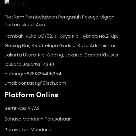
Platform Pembelajaran Pengasuh Pekerja Migran
Terkemuka di Asia
Tambah: Ruko QL1/02, Jl. Raya Klp. Hybrida No.2, Klp.
Gading Bar, Kec. Kelapa Gading, Kota Administrasi
Jakarta Utara, Klp. Gading, Jakarta, Daerah Khusus
Ibukota Jakarta 14240
Hubungi:+6281326495254
Email: contact@101sch.com
Platform Online
Sertifikasi A1/A2
Bahasa Mandarin Perusahaan
Perawatan Mandarin