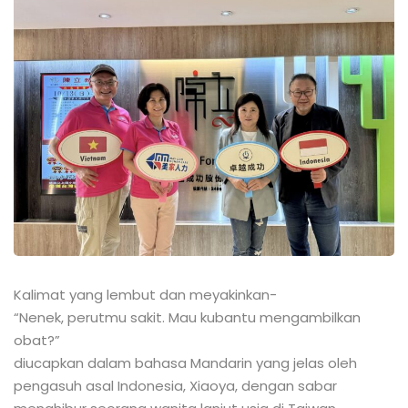
Kalimat yang lembut dan meyakinkan-
“Nenek, perutmu sakit. Mau kubantu mengambilkan
obat?”
diucapkan dalam bahasa Mandarin yang jelas oleh
pengasuh asal Indonesia, Xiaoya, dengan sabar