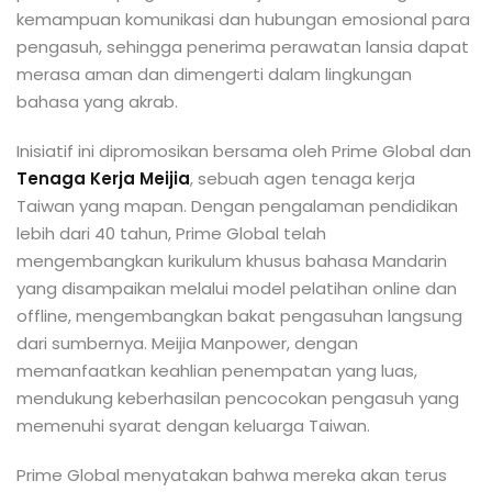
kemampuan komunikasi dan hubungan emosional para
pengasuh, sehingga penerima perawatan lansia dapat
merasa aman dan dimengerti dalam lingkungan
bahasa yang akrab.
Inisiatif ini dipromosikan bersama oleh Prime Global dan
Tenaga Kerja Meijia
, sebuah agen tenaga kerja
Taiwan yang mapan. Dengan pengalaman pendidikan
lebih dari 40 tahun, Prime Global telah
mengembangkan kurikulum khusus bahasa Mandarin
yang disampaikan melalui model pelatihan online dan
offline, mengembangkan bakat pengasuhan langsung
dari sumbernya. Meijia Manpower, dengan
memanfaatkan keahlian penempatan yang luas,
mendukung keberhasilan pencocokan pengasuh yang
memenuhi syarat dengan keluarga Taiwan.
Prime Global menyatakan bahwa mereka akan terus